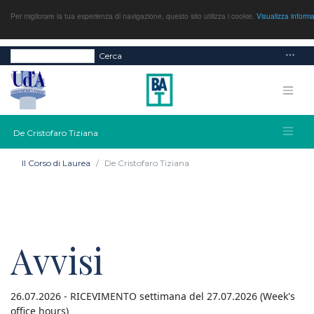
Per migliorare la tua esperienza di navigazione, questo sito utilizza i cookie.
Visualizza inform
Cerca
De Cristofaro Tiziana
Il Corso di Laurea
De Cristofaro Tiziana
Avvisi
26.07.2026 - RICEVIMENTO settimana del 27.07.2026 (Week's
office hours)