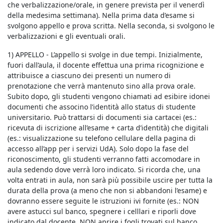
che verbalizzazione/orale, in genere prevista per il venerdì
della medesima settimana). Nella prima data d’esame si
svolgono appello e prova scritta. Nella seconda, si svolgono le
verbalizzazioni e gli eventuali orali.
1) APPELLO - L’appello si svolge in due tempi. Inizialmente,
fuori dall’aula, il docente effettua una prima ricognizione e
attribuisce a ciascuno dei presenti un numero di
prenotazione che verrà mantenuto sino alla prova orale.
Subito dopo, gli studenti vengono chiamati ad esibire idonei
documenti che associno l’identità allo status di studente
universitario. Può trattarsi di documenti sia cartacei (es.:
ricevuta di iscrizione all’esame + carta d’identità) che digitali
(es.: visualizzazione su telefono cellulare della pagina di
accesso all’app per i servizi UdA). Solo dopo la fase del
riconoscimento, gli studenti verranno fatti accomodare in
aula sedendo dove verrà loro indicato. Si ricorda che, una
volta entrati in aula, non sarà più possibile uscire per tutta la
durata della prova (a meno che non si abbandoni l’esame) e
dovranno essere seguite le istruzioni ivi fornite (es.: NON
avere astucci sul banco, spegnere i celllari e riporli dove
indicato dal docente, NON aprire i fogli trovati sul banco,