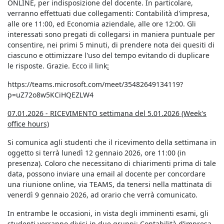
ONLINE, per indisposizione del docente. In particolare,
verranno effettuati due collegamenti: Contabilità d'impresa,
alle ore 11:00, ed Economia aziendale, alle ore 12:00. Gli
interessati sono pregati di collegarsi in maniera puntuale per
consentire, nei primi 5 minuti, di prendere nota dei quesiti di
ciascuno e ottimizzare l'uso del tempo evitando di duplicare
le risposte. Grazie. Ecco il link
:
https://teams.microsoft.com/meet/35482649134119?
p=uZ72o8w5KCiHQEZLW4
07.01.2026 - RICEVIMENTO settimana del 5.01.2026 (Week's
office hours)
Si comunica agli studenti che il ricevimento della settimana in
oggetto si terrà lunedì 12 gennaio 2026, ore 11:00 (in
presenza). Coloro che necessitano di chiarimenti prima di tale
data, possono inviare una email al docente per concordare
una riunione online, via TEAMS, da tenersi nella mattinata di
venerdì 9 gennaio 2026, ad orario che verrà comunicato.
In entrambe le occasioni, in vista degli imminenti esami, gli
studenti verranno divisi in due gruppi: Contabilità d’impresa