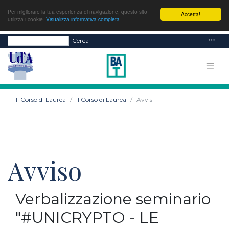
Per migliorare la tua esperienza di navigazione, questo sito
Accetta!
utilizza i cookie.
Visualizza informativa completa
Cerca
Il Corso di Laurea
Il Corso di Laurea
Avvisi
Avviso
Verbalizzazione seminario
"#UNICRYPTO - LE