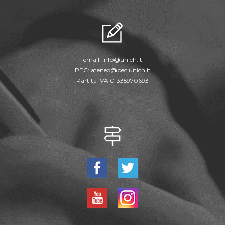
email:
info@unich.it
PEC:
ateneo@pec.unich.it
Partita IVA 01335970693