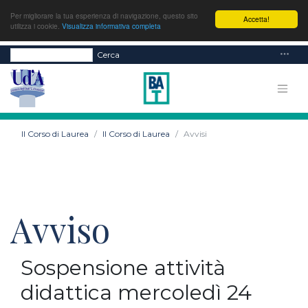
Per migliorare la tua esperienza di navigazione, questo sito
Accetta!
utilizza i cookie.
Visualizza informativa completa
Cerca
Il Corso di Laurea
Il Corso di Laurea
Avvisi
Avviso
Sospensione attività
didattica mercoledì 24