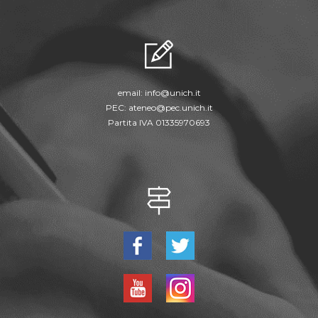
email:
info@unich.it
PEC:
ateneo@pec.unich.it
Partita IVA 01335970693