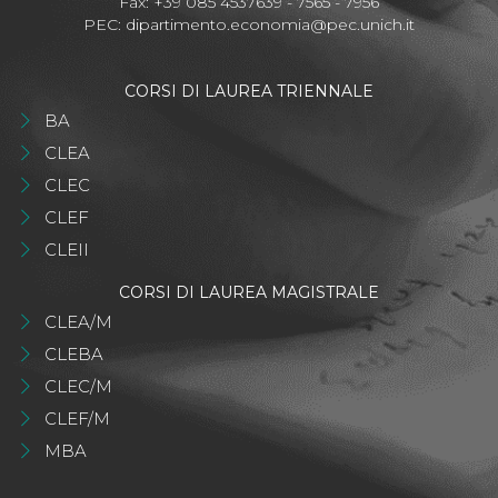
Fax: +39 085 4537639 - 7565 - 7956
PEC:
dipartimento.economia@pec.unich.it
CORSI DI LAUREA TRIENNALE
BA
CLEA
CLEC
CLEF
CLEII
CORSI DI LAUREA MAGISTRALE
CLEA/M
CLEBA
CLEC/M
CLEF/M
MBA