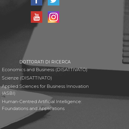
DOTTORATI DI RICERCA
Economics and Business (DISATTIVATO)
Scienze (DISATTIVATO)
Applied Sciences for Business Innovation
(ASBI)
Human-Centred Artificial Intelligence:
Foundations and Applications