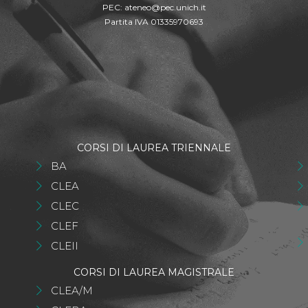
PEC:
ateneo@pec.unich.it
Partita IVA 01335970693
CORSI DI LAUREA TRIENNALE
BA
CLEA
CLEC
CLEF
CLEII
CORSI DI LAUREA MAGISTRALE
CLEA/M