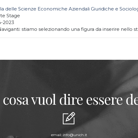
la delle Scienze Economiche Aziendali Giuridiche e Sociolo
rte Stage
4-2023
Naviganti: stiamo selezionando una figura da inserire nello st
 cosa vuol dire essere de
email:
info@unich.it