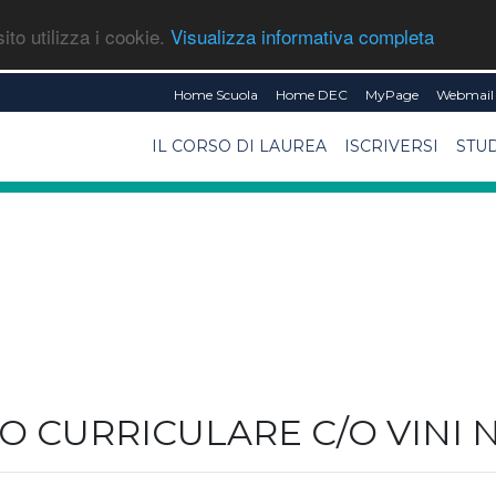
ito utilizza i cookie.
Visualizza informativa completa
Home Scuola
Home DEC
MyPage
Webmail 
IL CORSO DI LAUREA
ISCRIVERSI
STU
O CURRICULARE C/O VINI 