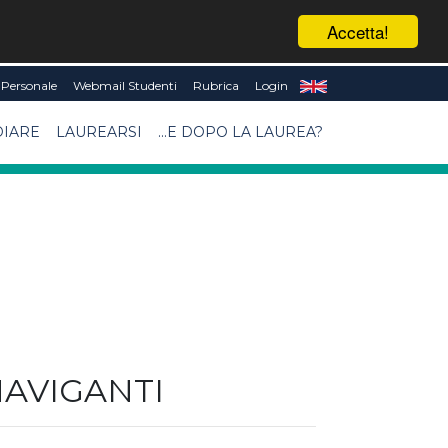
Accetta!
Personale
Webmail Studenti
Rubrica
Login
DIARE
LAUREARSI
...E DOPO LA LAUREA?
NAVIGANTI