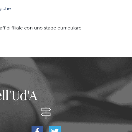
giche
aff di filiale con uno stage curriculare
ll'Ud'A