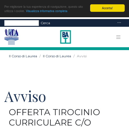
Per migliorare la tua esperienza di navigazione, questo sito
Accetta!
utilizza i cookie.
Visualizza informativa completa
Cerca
Il Corso di Laurea
Il Corso di Laurea
Avvisi
Avviso
OFFERTA TIROCINIO
CURRICULARE C/O