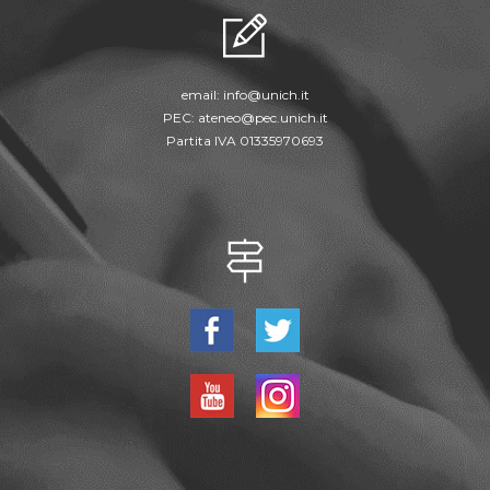
email:
info@unich.it
PEC:
ateneo@pec.unich.it
Partita IVA 01335970693