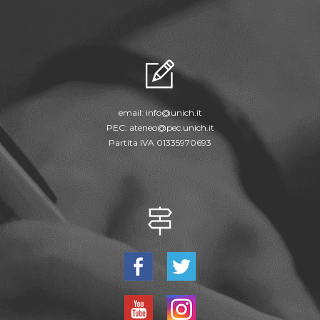
email:
info@unich.it
PEC:
ateneo@pec.unich.it
Partita IVA 01335970693