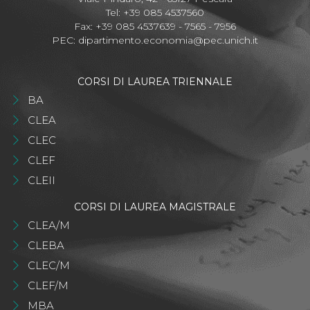
Tel: +39 085 4537560
Fax: +39 085 4537639 - 7565 - 7956
PEC:
dipartimento.economia@pec.unich.it
CORSI DI LAUREA TRIENNALE
BA
CLEA
CLEC
CLEF
CLEII
CORSI DI LAUREA MAGISTRALE
CLEA/M
CLEBA
CLEC/M
CLEF/M
MBA