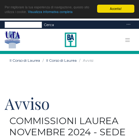
Per migliorare la tua esperienza di navigazione, questo sito
Accetta!
utilizza i cookie.
Visualizza informativa completa
Cerca
Il Corso di Laurea
Il Corso di Laurea
Avvisi
Avviso
COMMISSIONI LAUREA
NOVEMBRE 2024 - SEDE