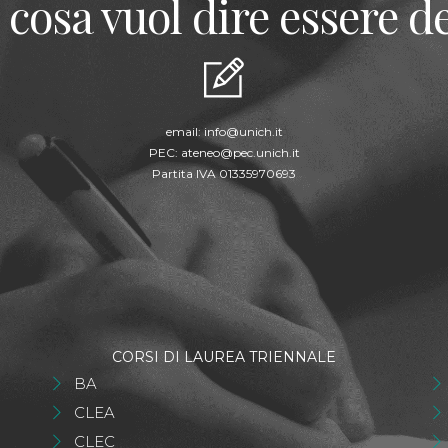
 cosa vuol dire essere de
email:
info@unich.it
PEC:
ateneo@pec.unich.it
Partita IVA 01335970693
CORSI DI LAUREA TRIENNALE
BA
CLEA
CLEC