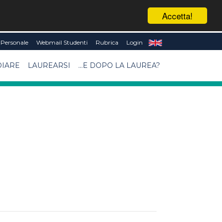
Accetta!
Personale
Webmail Studenti
Rubrica
Login
DIARE
LAUREARSI
...E DOPO LA LAUREA?